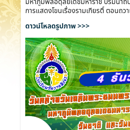
มหาภูมิพลอดุลยเดชมหาราช บรมนาถบ
การแสดงโขนเรื่องรามเกียรติ์ ตอนถวา
ดาวน์โหลดรูปภาพ >>>