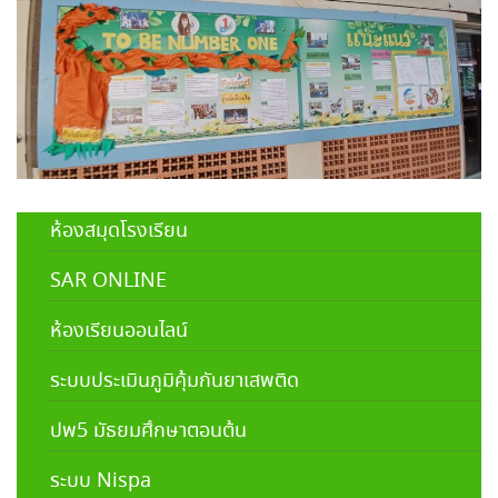
ห้องสมุดโรงเรียน
SAR ONLINE
ห้องเรียนออนไลน์
ระบบประเมินภูมิคุ้มกันยาเสพติด
ปพ5 มัธยมศึกษาตอนต้น
ระบบ Nispa