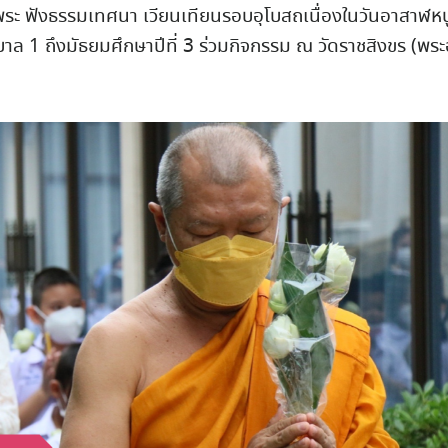
พระ
ฟังธรรมเทศนา เวียนเทียนรอบอุโบสถเนื่องในวันอาสาฬหบ
าล 1 ถึงมัธยมศึกษาปีที่ 3
ร่วมกิจกรรม ณ วัดราชสิงขร (พร