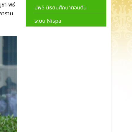
ูชา
พิธี
ปพ5 มัธยมศึกษาตอนต้น
ะอาราม
ระบบ Nispa