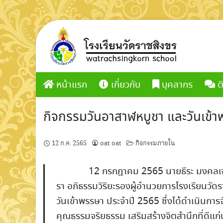
Skip
to
content
หน้าแรก
เกี่ยวกับ
บุคลากร
ต
กิจกรรมวันอาสาฬหบูชา และวันเข้
12 ก.ค. 2565
oat oat
กิจกรรมภายใน
12
กรกฎาคม 2565
นายธีระ
มงคลเจ
รา
อภิธรรมวิริยะ
รองผู้อำนวยการโรงเรียนวัดร
วันเข้าพรรษา
ประจำปี 2565
ซึ่งได้ดำเนินกา
คุณธรรมจริยธรรม เสริมสร้างจิตสำนึกที่ดีแก่