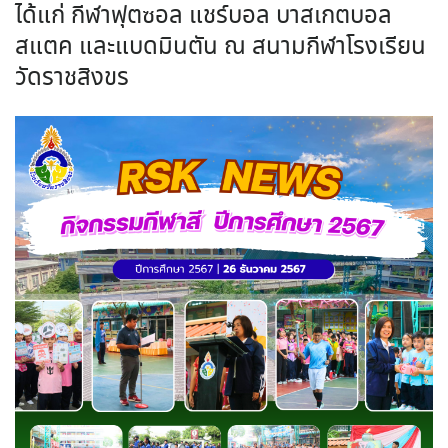
ได้แก่ กีฬาฟุตซอล แชร์บอล บาสเกตบอล
สแตค และแบดมินตัน ณ สนามกีฬาโรงเรียน
วัดราชสิงขร